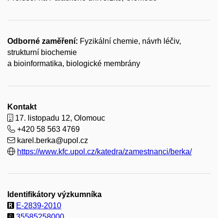
Odborné zaměření:
Fyzikální chemie, návrh léčiv,
strukturní biochemie
a bioinformatika, biologické membrány
Kontakt
17. listopadu 12, Olomouc
+420
58 563 4769
karel.berka@upol.cz
https://www.kfc.upol.cz/katedra/zamestnanci/berka/
Identifikátory výzkumníka
E-2839-2010
35585258000