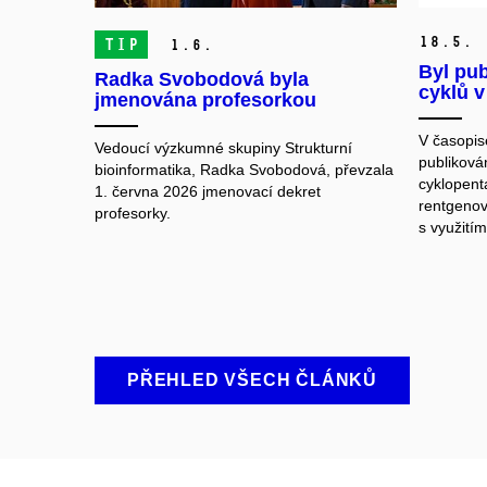
18.
5.
TIP
1.
6.
Byl pub
Radka Svobodová byla
cyklů v
jmenována profesorkou
V časopis
Vedoucí výzkumné skupiny Strukturní
publiková
bioinformatika, Radka Svobodová, převzala
cyklopent
1. června 2026 jmenovací dekret
rentgenov
profesorky.
s využitím
PŘEHLED VŠECH ČLÁNKŮ