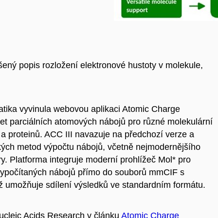
h
ený popis rozložení elektronové hustoty v molekule,
atika vyvinula webovou aplikaci Atomic Charge
počet parciálních atomových nábojů pro různé molekulární
a proteinů. ACC III navazuje na předchozí verze a
kých metod výpočtu nábojů, včetně nejmodernějšího
. Platforma integruje moderní prohlížeč Mol* pro
ní vypočítaných nábojů přímo do souborů mmCIF s
ož umožňuje sdílení výsledků ve standardním formátu.
ucleic Acids Research v článku
Atomic Charge