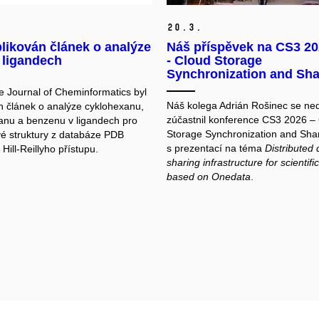
20.
3.
likován článek o analýze
Náš příspěvek na CS3 2
 ligandech
- Cloud Storage
Synchronization and Sha
e Journal of Cheminformatics byl
Náš kolega Adrián Rošinec se ne
n článek o analýze cyklohexanu,
zúčastnil konference CS3 2026 –
anu a benzenu v ligandech pro
Storage Synchronization and Sha
é struktury z databáze PDB
s prezentací na téma
Distributed 
 Hill-Reillyho přístupu.
sharing infrastructure for scientific
based on Onedata
.