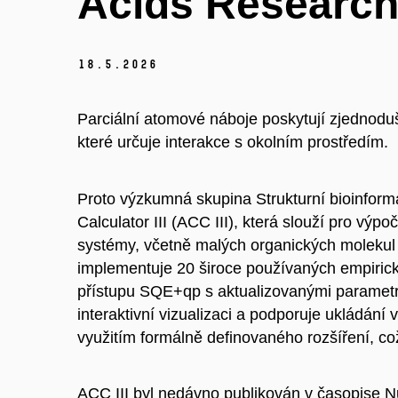
Acids Researc
18.
5.
2026
Parciální atomové náboje poskytují zjednoduš
které určuje interakce s okolním prostředím.
Proto výzkumná skupina Strukturní bioinform
Calculator III (ACC III), která slouží pro vý
systémy, včetně malých organických molekul 
implementuje 20 široce používaných empiric
přístupu SQE+qp s aktualizovanými parametry
interaktivní vizualizaci a podporuje ukládá
využitím formálně definovaného rozšíření, c
ACC III byl nedávno publikován v časopise N