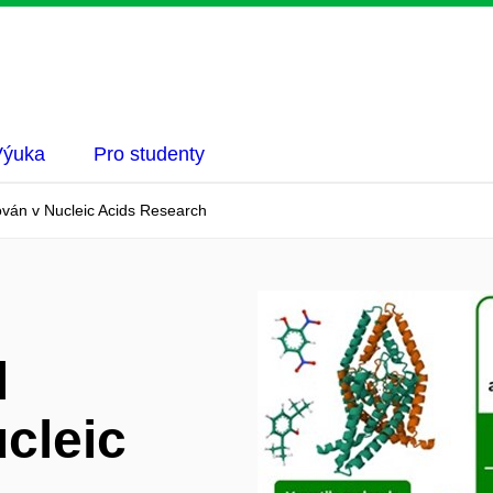
Výuka
Pro studenty
kován v Nucleic Acids Research
l
cleic